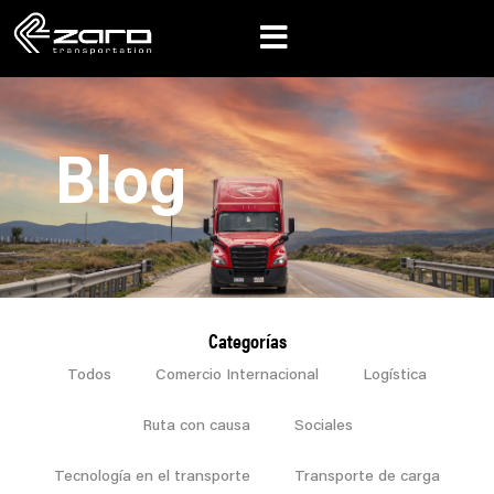
Blog
Categorías
Todos
Comercio Internacional
Logística
Ruta con causa
Sociales
Tecnología en el transporte
Transporte de carga