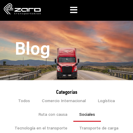
Blog
Categorías
Todos
Comercio Internacional
Logística
Ruta con causa
Sociales
Tecnología en el transporte
Transporte de carga