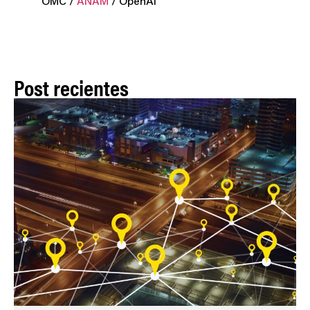
OMC /
ANAM
/ OpenAI
Post recientes