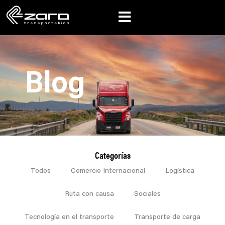
Blog
Categorías
Todos
Comercio Internacional
Logística
Ruta con causa
Sociales
Tecnología en el transporte
Transporte de carga