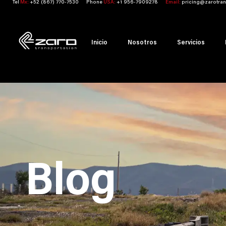
Tel
Mx:
+52 (867) 770-7530
Phone
USA:
+1 956-7909278
Email:
pricing@zarotran
Inicio
Nosotros
Servicios
Blog