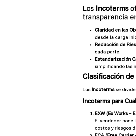
Los
Incoterms
of
transparencia en
Claridad en las Ob
desde la carga inic
Reducción de Ries
cada parte.
Estandarización G
simplificando las 
Clasificación de
Los
Incoterms
se divide
Incoterms para Cua
EXW (Ex Works – E
El vendedor pone l
costos y riesgos 
FCA (Free Carrier 