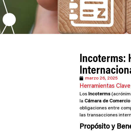
Incoterms: 
Internacion
marzo 26, 2025
Herramientas Clave 
Los
Incoterms
(acrónim
la
Cámara de Comercio I
obligaciones entre comp
las transacciones inter
Propósito y Ben