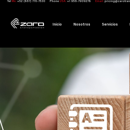
Tel
Mx:
+52 (867) 770-7530
Phone
USA:
+1 956-7909278
Email:
pricing@zarotran
Inicio
Nosotros
Servicios