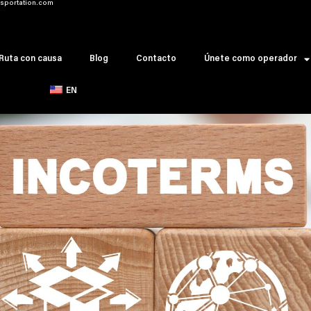
sportation.com
Ruta con causa
Blog
Contacto
Únete como operador
EN