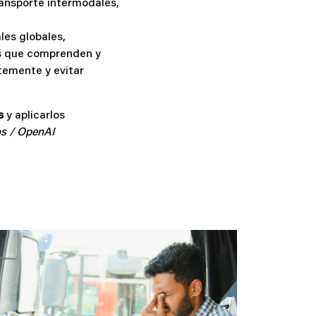
ransporte intermodales,
les globales,
as que comprenden y
temente y evitar
s
y aplicarlos
os / OpenAI