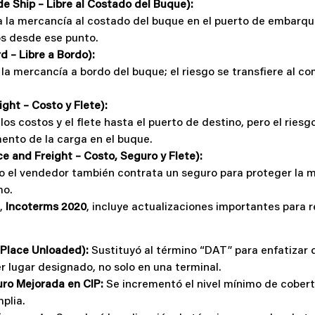
e Ship – Libre al Costado del Buque):
a la mercancía al costado del buque en el puerto de embarq
os desde ese punto.
 – Libre a Bordo):
la mercancía a bordo del buque; el riesgo se transfiere al c
ght – Costo y Flete):
os costos y el flete hasta el puerto de destino, pero el riesgo
nto de la carga en el buque.
ce and Freight – Costo, Seguro y Flete):
ro el vendedor también contrata un seguro para proteger la 
mo.
e,
Incoterms 2020
, incluye actualizaciones importantes para re
 Place Unloaded):
Sustituyó al término “DAT” para enfatizar 
er lugar designado, no solo en una terminal.
ro Mejorada en CIP:
Se incrementó el nivel mínimo de cober
plia.