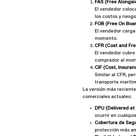
FAS (Free Alongsid
El vendedor coloc
los costos y riesg
FOB (Free On Board
El vendedor carga 
momento.
CFR (Cost and Frei
El vendedor cubre l
comprador al mome
CIF (Cost, Insuran
Similar al CFR, pe
transporte maríti
La versión más recient
comerciales actuales:
DPU (Delivered at
ocurrir en cualqui
Cobertura de Segu
protección más am