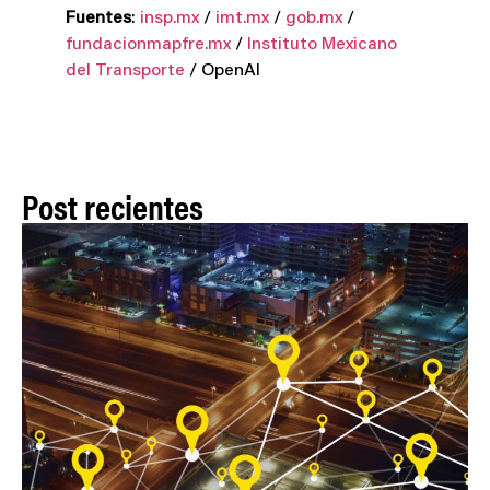
Fuentes
:
insp.mx
/
imt.mx
/
gob.mx
/
fundacionmapfre.mx
/
Instituto Mexicano
del Transporte
/ OpenAI
Post recientes